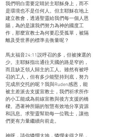
我們明白需要定睛於主耶穌身上，而不
是環境也不是任何人。但主耶穌在地上
建立教會，透過聖靈給我們每一個人恩
賜，為的是讓我們努力為神的國度工
作，那麼宣教士為何要忍受孤單，被隔
離及受世界的標準去衡量呢？
馬太福音24:11説呼召的多，但被揀選的
少。主耶穌指出通往天國的路是窄的，
而且缺乏領人歸主的工人。雖然有被呼
召的工人，但有多少能堅持到底，努力
完成所交托的呢？我與Ruden感恩，能
被主差派去支援宣教士，我們祈求所作
的小工能成為前線宣教與後方支援的橋
樑。憑著神所賜的智慧有效地分享資源
和訊息。求聖靈幫助每一位戰士，讓他
們更有力量繼續向前走。
神呀，請你憐憫大地，憐憫未得之民，