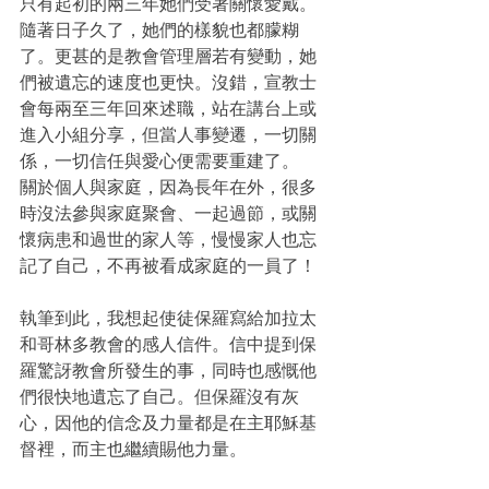
只有起初的兩三年她們受著關懷愛戴。
隨著日子久了，她們的樣貌也都朦糊
了。更甚的是教會管理層若有變動，她
們被遺忘的速度也更快。沒錯，宣教士
會每兩至三年回來述職，站在講台上或
進入小組分享，但當人事變遷，一切關
係，一切信任與愛心便需要重建了。
關於個人與家庭，因為長年在外，很多
時沒法參與家庭聚會、一起過節，或關
懷病患和過世的家人等，慢慢家人也忘
記了自己，不再被看成家庭的一員了！
執筆到此，我想起使徒保羅寫給加拉太
和哥林多教會的感人信件。信中提到保
羅驚訝教會所發生的事，同時也感慨他
們很快地遺忘了自己。但保羅沒有灰
心，因他的信念及力量都是在主耶穌基
督裡，而主也繼續賜他力量。