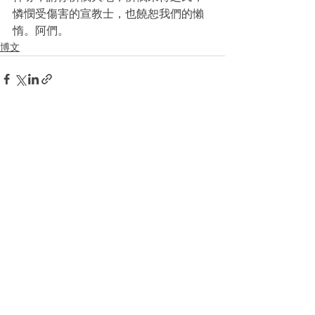
憐憫受傷害的宣教士，也饒恕我們的懶
惰。阿們。
博文
查看全部
最新文章