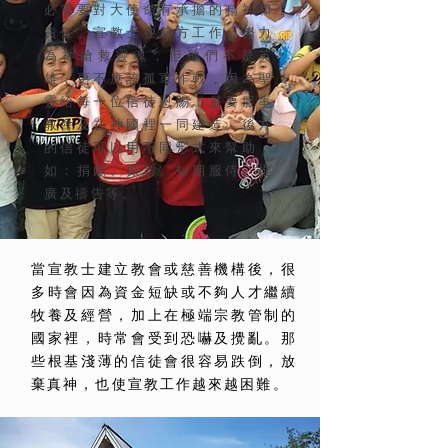
必需要對大使命有承擔的精神和
責任。宣教士在前方工作，努力
為神搶救靈魂，但他們不是英
雄，更不應該孤軍作戰，因為聖
靈給每一位信徒恩賜，是要服事
教會及在神國裡一同建造。後方
的信徒可以用不同形式來幫助，
如：捐獻、探訪、短期服侍、推
廣及禱告等。
當宣教士建立教會或慈善機構後，很
多時會因為資金短缺或不夠人才繼續
牧養及經營，加上在極端宗教管制的
國家裡，時常會受到恐嚇及攪亂。那
些根基淺薄的信徒會很容易跌倒，放
棄真神，也使宣教工作越來越困難。