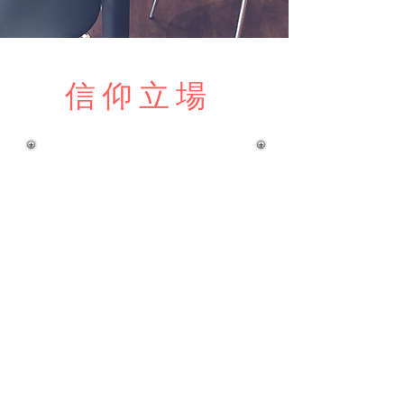
信仰立場
信聖父、聖子、聖靈是三位一體，自有永有的
獨一真神，完全同位、同權、同榮，是萬物的
創造者，是掌管宇宙的主宰。
信全部新舊約聖經是神所默示，為信徒信仰與
行為最高準則。
信主耶穌乃道成肉身兼有真實的神人二性，由
聖靈感孕藉童貞女馬利亞而生，死於十字架，
義者代替不義，流血贖罪，使凡信者皆得寶血
潔淨而稱義，死後第三日復活，升天，現今在
神右邊為信徒之中保及大祭司，代聖徒祈求，
又為教會元首，將來必再臨世上，審判活人死
人，建立國度。
信聖靈受耶穌基督之差遣而居於信徒心中為保