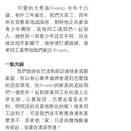
	可愛的大男孩Rivaldo, 今年十六
歲，初中三年級生。我們大若三、四年
前在宣教基地認識他，那時他正在參加
青少年團契，當地同工讓我們一起加
入。雖然與一群青少年語言不同，但在
彼此指手劃腳下，很快便打通隔膜。後
來同工還帶領我們家訪 Rivaldo。
一點光線
	我們曾經在巴淡島探訪過很多貧窮
家庭，所以有心裏準備將會遇到怎麼樣
的惡劣環境。但Rivaldo的家真的是給我
們一個意外！起初跟著同工在街道上左
穿右插，心裏疑惑，怎麼走還是走不
到，明明說好在基地附近的呢！後來同
工說到了，可是我們並不察覺身邊有甚
麼房子。原來他「家」只是由幾塊帳篷
布搭起，並建在溝渠旁邊！