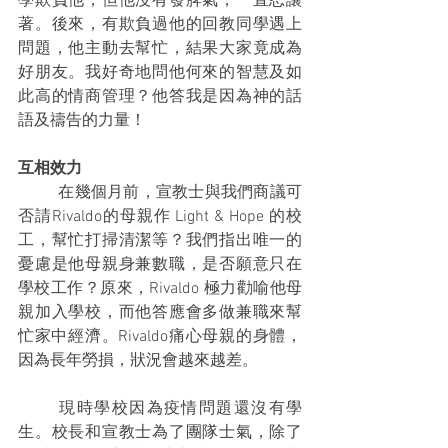
學欺負他，但他沒有發脾氣，一直忍讓
著。後來，有欺負過他的回教同學遇上
問題，他主動去幫忙，結果大家竟成為
好朋友。我好奇地問他何來的智慧及如
此高的情商管理？他答我是因為神的話
語及禱告的力量！
互相效力
	在幾個月前，宣教士與我們商議可
否請Rivaldo的母親作 Light & Hope 的校
工，幫忙打掃清潔等？我們指出唯一的
憂慮是他母親身兼數職，是否願意只在
學校工作？原來，Rivaldo 極力勸喻他母
親加入學校，而他答應會多做兼職來幫
忙家中經濟。Rivaldo痛心母親的身體，
因為長年勞損，狀況會越來越差。
	現時學校因為疫情問題還沒有學
生。校長和宣教士為了團隊士氣，除了