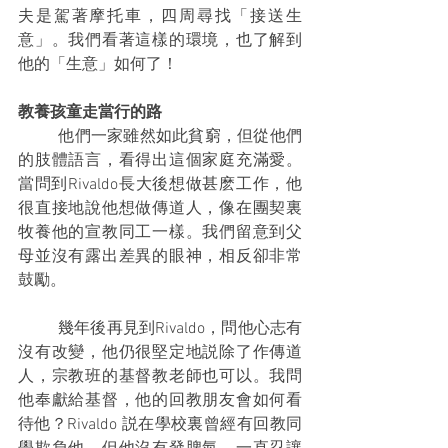
夫是駕著摩托車，四周尋找「接送生
意」。我們看著這樣的環境，也了解到
他的「生意」如何了！
教養孩童走當行的路
	他們一家雖然如此貧窮，但從他們
的肢體語言，看得出這個家庭充滿愛。
當問到Rivaldo長大後想做甚麽工作，他
很直接地說他想做傳道人，像在團契裏
牧養他的宣教同工一樣。我們留意到父
母並沒有露出差異的眼神，相反卻非常
鼓勵。
	幾年後再見到Rivaldo，問他心志有
沒有改變，他仍很堅定地説除了作傳道
人，宗教班的基督教老師也可以。我問
他奉獻給基督，他的回教朋友會如何看
待他？Rivaldo 説在學校裏曾經有回教同