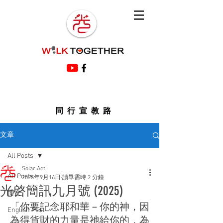
同行宣教路
文章
All Posts
Solar Act
All Posts
2025年9月16日
讀畢需時 2 分鐘
光啓簡訊九月號 (2025)
博文
「你要記念耶和華－你的神，因
English Post
為得貨財的力量是祂給你的，為