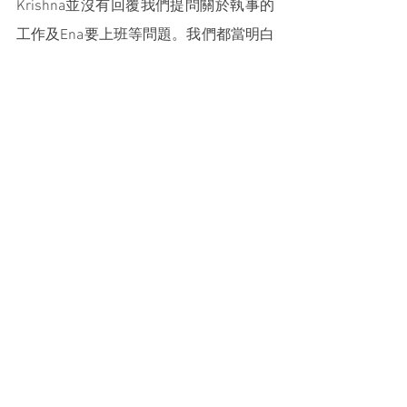
Krishna並沒有回覆我們提問關於執事的
工作及Ena要上班等問題。我們都當明白
印傭來港工作都是為了金錢，但同時又
掛心家鄉的孩子，她們又怎會長久在香
港居留？她們當中有在港工作23年的印
傭，她最終也選擇要回鄉。近日立法會
討論要求設立外傭借錢的限額，我想大
家都會明白外傭借錢後出走的誘因是很
大的呢！
4. 請代禱：
感恩巴淡島宣教士獲得印尼政府批
准一年期簽證的申請，她回來要做
身體檢查和與家人團聚。不竟她在