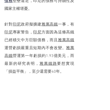
債務
壁壘逼近，印尼的債務可持續性及
國家主權堪憂。
針對
印尼
政府擬擴建
雅萬高鐵
一事，有
印尼
專家警告，
印尼
方面因為這條高鐵
已經積欠中方巨額債務，而且
雅萬高鐵
運營虧損嚴重且短期內不會改變。
雅萬
高鐵
營運第一年虧損約1.93億美元，而
最新的研究表明，
雅萬鐵路
要想實現
「損益平衡」，至少還需要40年。