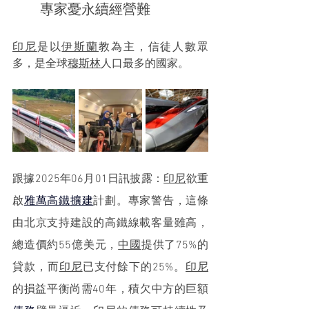
	專家憂永續經營難
印尼
是以
伊斯蘭
教為主，信徒人數眾
多，是全球
穆斯林
人口最多的國家。
跟據2025年06月01日訊披露：
印尼
欲重
啟
雅萬高鐵
擴建
計劃。專家警告，這條
由北京支持建設的高鐵線載客量雖高，
總造價約55億美元，
中國
提供了75%的
貸款，而
印尼
已支付餘下的25%。
印尼
的損益平衡尚需40年，積欠中方的巨額