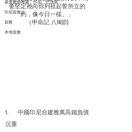
基督教幼稚園，印尼，巴淡島
要堅定祂向你列祖起誓所立的
印尼宣教士
約，像今日一樣。」
（申命記 八18節)
宣教
本地宣教
1.      中國印尼合建雅萬高鐵負債
沉重 