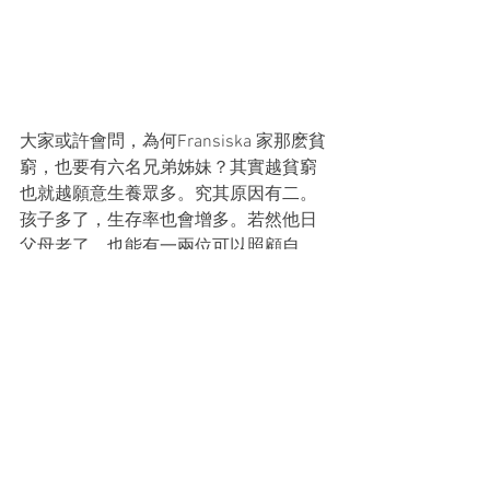
大家或許會問，為何Fransiska 家那麽貧
窮，也要有六名兄弟姊妹？其實越貧窮
也就越願意生養眾多。究其原因有二。
孩子多了，生存率也會增多。若然他日
父母老了，也能有一兩位可以照顧自
己。另外，因為家裏人口多，一人做一
份，或許能增加家庭總體收入。貧窮地
方不像世界其他的富裕國家般有保險及
社會福利制度，貧窮人只能靠自己想辦
法了！可是因為大家庭的思維，也做成
經濟壓力大，因此印尼人的工作年齡可
延至六十五至六十九歲之間，真是做到
離開世界前還在工作！