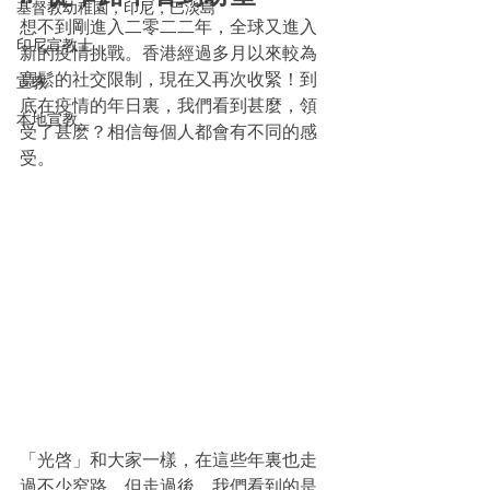
基督教幼稚園，印尼，巴淡島
想不到剛進入二零二二年，全球又進入
印尼宣教士
新的疫情挑戰。香港經過多月以來較為
寛鬆的社交限制，現在又再次收緊！到
宣教
底在疫情的年日裏，我們看到甚麼，領
本地宣教
受了甚麽？相信每個人都會有不同的感
受。
「光啓」和大家一樣，在這些年裏也走
過不少窄路。但走過後，我們看到的是