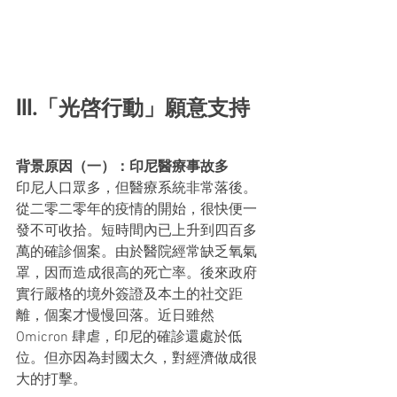
III.「光啓行動」願意支持
背景原因（一）：印尼醫療事故多
印尼人口眾多，但醫療系統非常落後。
從二零二零年的疫情的開始，很快便一
發不可收拾。短時間內已上升到四百多
萬的確診個案。由於醫院經常缺乏氧氣
罩，因而造成很高的死亡率。後來政府
實行嚴格的境外簽證及本土的社交距
離，個案才慢慢回落。近日雖然
Omicron 肆虐，印尼的確診還處於低
位。但亦因為封國太久，對經濟做成很
大的打擊。