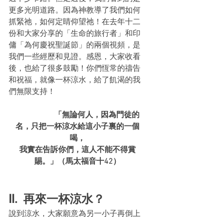
更多光明道路。因為神教導了我們如何
抓緊祂，如何定睛仰望祂！在去年十二
份和大家分享的「生命的旅行者」和印
傭「為何慶祝聖誕節」的兩個視頻，是
我們一些經歷和見證。感恩，大家收看
後，也給了很多鼓勵！你們恆常的禱告
和祝福，就像一杯涼水，給了飢渴的我
們無限支持！
「無論何人，因為門徒的
名，只把一杯涼水給這小子裏的一個
喝，
我實在告訴你們，這人不能不得賞
賜。」（馬太福音十42）
II.  再來一杯涼水？
說到涼水，大家願意為另一小子再倒上