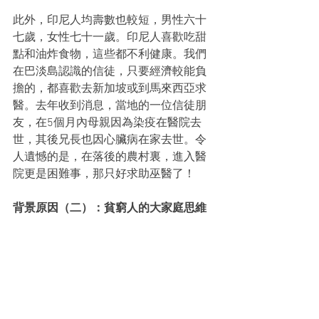
此外，印尼人均壽數也較短，男性六十
七歲，女性七十一歲。印尼人喜歡吃甜
點和油炸食物，這些都不利健康。我們
在巴淡島認識的信徒，只要經濟較能負
擔的，都喜歡去新加坡或到馬來西亞求
醫。去年收到消息，當地的一位信徒朋
友，
在5個月內母親因為染疫在醫院去
世，其後兄長也因心臟病在家去世。
令
人遺憾的是，在落後的農村裏，進入醫
院更是困難事，那只好求助巫醫了！
背景原因（二）：貧窮人的大家庭思維