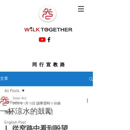
同行宣教路
文章
All Posts
Solar Act
All Posts
2022年1月15日
讀畢需時 5 分鐘
一杯涼水的鼓勵
博文
English Post
I.  從窄路中看到盼望