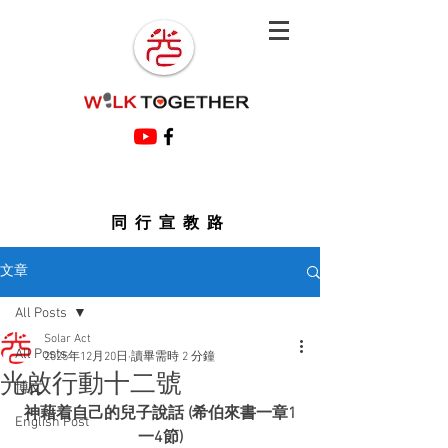
同行宣教路
文章
All Posts
Solar Act
All Posts
2025年12月20日
讀畢需時 2 分鐘
光啟行動十二號
博文
神藉着自己的兒子說話 (希伯來書一章1
English Post
一4節)