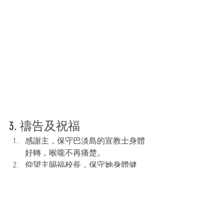
3. 禱告及祝福
感謝主，保守巴淡島的宣教士身體
好轉，喉嚨不再痛楚。
仰望主賜福校長，保守她身體健
康，重新得力。
感謝主，從印尼來的宣教士已獲編
配蝴蝶灣邨公屋，現正用心清潔單
位。