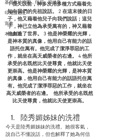
基督教幼稚園，印尼，巴淡島
1 很久以前，神多次用多種方式藉着先
知向我們的先祖說話。 2 在這末後的日
印尼宣教士
子，他又藉着他兒子向我們說話；這兒
宣教
子，神已立他為承受萬有的，神又藉着
他創造了世界。 3 他是神榮耀的光輝，
本地宣教
是神本質的真像，他用自己有能力的話
語托住萬有。他完成了潔淨罪惡的工
作，就坐在高天威榮者的右邊。 4 他所
承受的名既然比天使尊貴，他就比天使
更崇高。他是神榮耀的光輝，是神本質
的真像，他用自己有能力的話語托住萬
有。他完成了潔淨罪惡的工作，就坐在
高天威榮者的右邊。  他所承受的名既然
比天使尊貴，他就比天使更崇高。
陸秀媚姊妹的洗禮
今天是陸秀媚姊妹的洗禮。她很客氣，
說自己不懂說話，但也解釋了她為何信